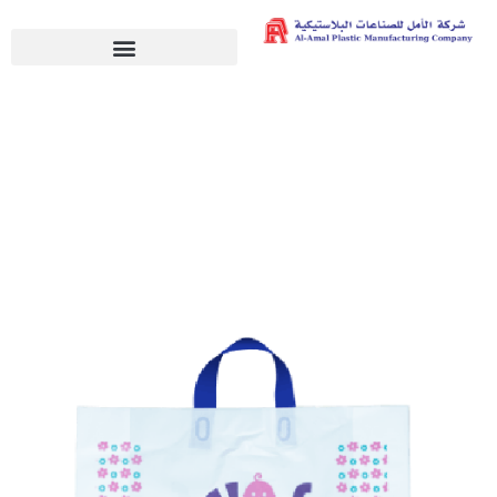
أكياس التسوق لوب هانديل​